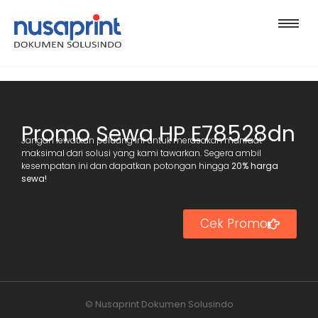
Promo Sewa HP E78528dn
Jangan lewatkan peluang ini untuk merasakan manfaat
maksimal dari solusi yang kami tawarkan. Segera ambil
kesempatan ini dan dapatkan potongan hingga
20% harga
sewa!
Cek Promo
© Nusaprint Dokumen Solusindo